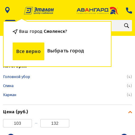
Ваш город
Смоленск
?
Карман
Выбрать город
Все верно
Категории
Головной убор
(4)
Спина
(4)
Карман
(4)
Цена (руб.)