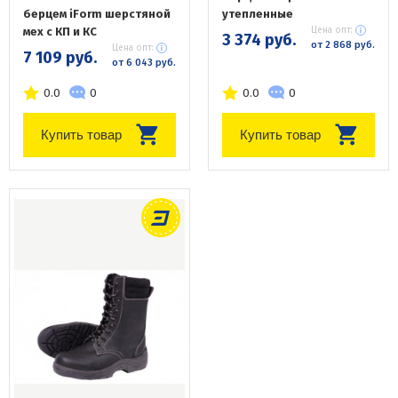
берцем iForm шерстяной
утепленные
мех с КП и КС
Цена опт:
3 374 руб.
от 2 868 руб.
Цена опт:
7 109 руб.
от 6 043 руб.
0.0
0
0.0
0
Купить товар
Купить товар