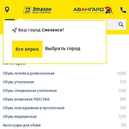
Ваш город
Смоленск
?
Зимние берцы
Выбрать город
Все верно
Категории
Обувь летняя и демисезонная
(120)
Обувь утепленная
(71)
Обувь специальная утепленная
(35)
Обувь резиновая ПВХ/ЭВА
(51)
Обувь повседневная и прогулочная
(19)
Обувь медицинская
(33)
Аксессуары для обуви
(9)