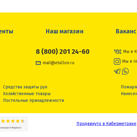
енты
Наш магазин
Вакан
8 (800) 201 24-60
Мы в К
Мы в I
mail@etallon.ru
Средства защиты рук
Пожарн
Хозяйственные товары
Нанесен
Постельные принадлежности
Продвинуто в Киберметрике