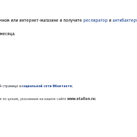
ном или интернет-магазине и получите 
респиратор 
и 
антибактер
месяца. 
й странице в
социальной сети ВКонтакте
;
ке по ценам, указанным на нашем сайте 
www.etallon.ru;