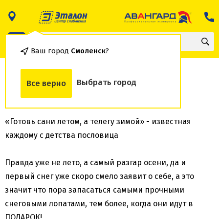
Ваш город
Смоленск
?
Лопата в подарок
Выбрать город
Все верно
08 ноября 2021
«Готовь сани летом, а телегу зимой» - известная
каждому с детства пословица
Правда уже не лето, а самый разгар осени, да и
первый снег уже скоро смело заявит о себе, а это
значит что пора запасаться самыми прочными
снеговыми лопатами, тем более, когда они идут в
ПОДАРОК!