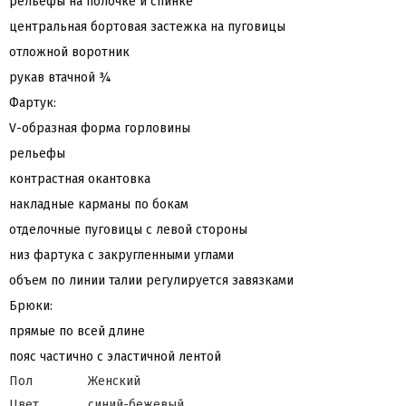
рельефы на полочке и спинке
центральная бортовая застежка на пуговицы
отложной воротник
рукав втачной ¾
Фартук:
V-образная форма горловины
рельефы
контрастная окантовка
накладные карманы по бокам
отделочные пуговицы с левой стороны
низ фартука с закругленными углами
объем по линии талии регулируется завязками
Брюки:
прямые по всей длине
пояс частично с эластичной лентой
Пол
Женский
Цвет
синий-бежевый