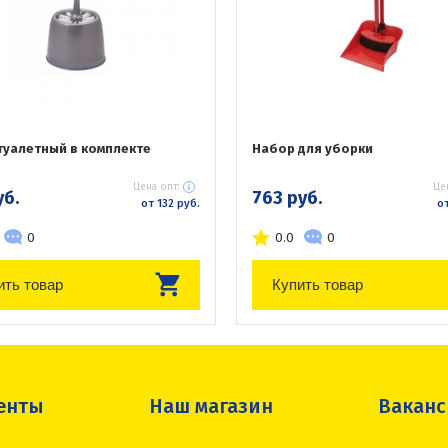
туалетный в комплекте
Набор для уборки
Цена опт:
Це
уб.
763 руб.
от 132 руб.
от
0
0.0
0
ить товар
Купить товар
енты
Наш магазин
Вакан