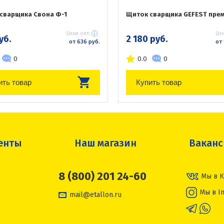
сварщика Свона Ф-1
Щиток сварщика GEFEST пре
Цена опт:
Цен
уб.
2 180 руб.
от 636 руб.
от 
0
0.0
0
ить товар
Купить товар
енты
Наш магазин
Вакан
8 (800) 201 24-60
Мы в К
Мы в I
mail@etallon.ru