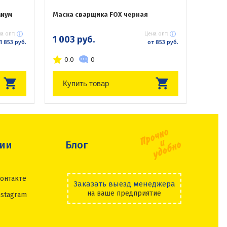
миум
Маска сварщика FOX черная
а опт:
Цена опт:
1 003 руб.
1 853 руб.
от 853 руб.
0.0
0
Купить товар
сии
Блог
онтакте
Заказать выезд менеджера
на ваше предприятие
nstagram