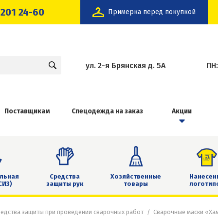
 201 24-60
Примерка перед покупкой
ул. 2-я Брянская д. 5А
ПН
Поставщикам
Спецодежда на заказ
Акции
льная
Средства
Хозяйственные
Нанесен
СИЗ)
защиты рук
товары
логотип
едства защиты при проведении сварочных работ
Сварочные маски «Ха