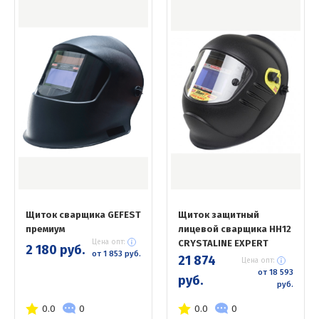
Щиток сварщика GEFEST
Щиток защитный
премиум
лицевой сварщика НН12
Цена опт:
CRYSTALINE EXPERT
2 180 руб.
от 1 853 руб.
21 874
Цена опт:
от 18 593
руб.
руб.
0.0
0
0.0
0