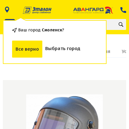
Ваш город
Смоленск
?
Выбрать город
Все верно
О товаре
Доставка и оплата
Гарантия
Ус