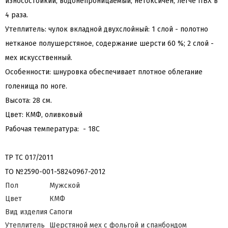
износостойкий, водонепроницаемый, нетоксичен, легче ПВХ в
4 раза.
Утеплитель: чулок вкладной двухслойный: 1 слой - полотно
нетканое полушерстяное, содержание шерсти 60 %; 2 слой -
мех искусственный.
Особенности: шнуровка обеспечивает плотное облегание
голенища по ноге.
Высота: 28 см.
Цвет: КМФ, оливковый
Рабочая температура: - 18С
ТР ТС 017/2011
ТО №2590-001-58240967-2012
Пол
Мужской
Цвет
КМФ
Вид изделия
Сапоги
Утеплитель
Шерстяной мех с фольгой и спанбондом