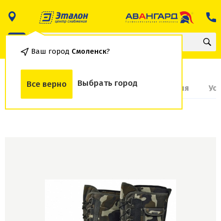
Ваш город
Смоленск
?
Выбрать город
Все верно
О товаре
Доставка и оплата
Гарантия
Ус