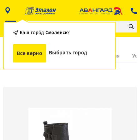
Ваш город
Смоленск
?
Выбрать город
Все верно
О товаре
Доставка и оплата
Гарантия
Ус