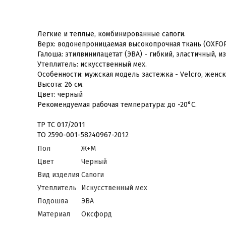
Легкие и теплые, комбинированные сапоги.
Верх: водонепроницаемая высокопрочная ткань (OXFOR
Галоша: этилвинилацетат (ЭВА) - гибкий, эластичный, и
Утеплитель: искусственный мех.
Особенности: мужская модель застежка - Velсro, женс
Высота: 26 см.
Цвет: черный
Рекомендуемая рабочая температура: до -20°С.
ТР ТС 017/2011
ТО 2590-001-58240967-2012
Пол
Ж+М
Цвет
Черный
Вид изделия
Сапоги
Утеплитель
Искусственный мех
Подошва
ЭВА
Материал
Оксфорд