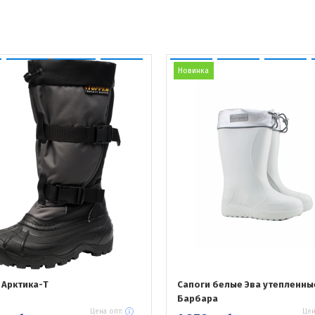
Новинка
 Арктика-Т
Сапоги белые Эва утепленны
Барбара
Цена опт:
Цен