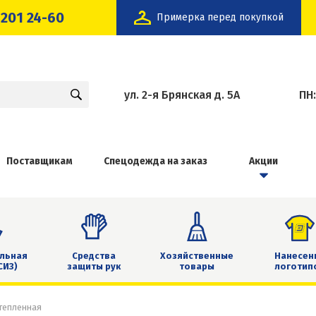
 201 24-60
Примерка перед покупкой
ул. 2-я Брянская д. 5А
ПН
Поставщикам
Спецодежда на заказ
Акции
льная
Средства
Хозяйственные
Нанесен
СИЗ)
защиты рук
товары
логотип
тепленная