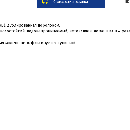
Пр
Стоимость доставки
D), дублированная поролоном.
зносостойкий, водонепроницаемый, нетоксичен, легче ПВХ в 4 раза
кая модель верх фиксируется кулиской.