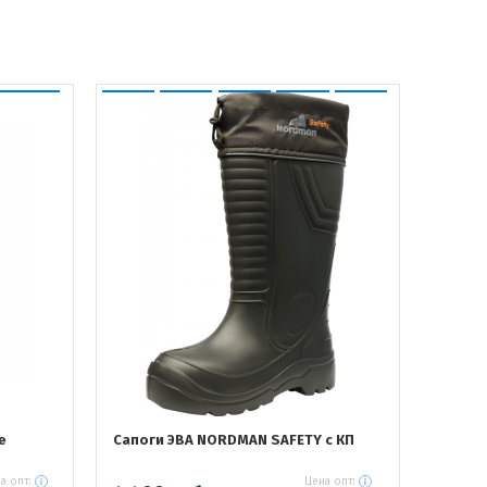
е
Сапоги ЭВА NORDMAN SAFETY с КП
а опт:
Цена опт: