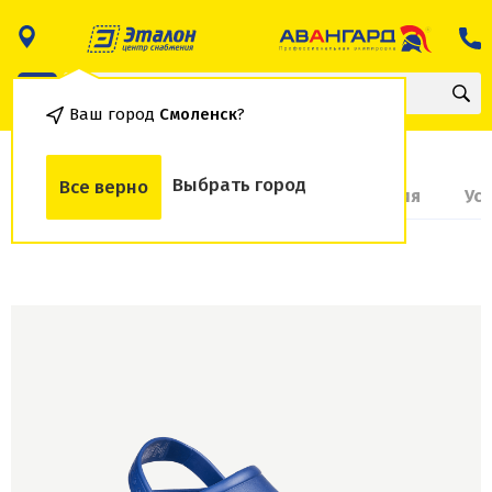
Ваш город
Смоленск
?
Выбрать город
Все верно
О товаре
Доставка и оплата
Гарантия
Ус