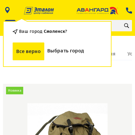
Ваш город
Смоленск
?
Выбрать город
Все верно
О товаре
Доставка и оплата
Гарантия
Ус
Новинка