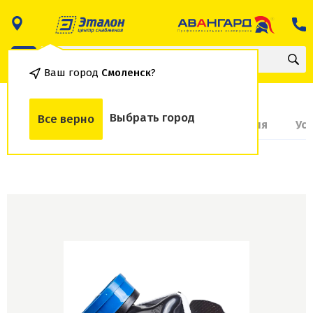
Ваш город
Смоленск
?
Выбрать город
Все верно
О товаре
Доставка и оплата
Гарантия
Ус