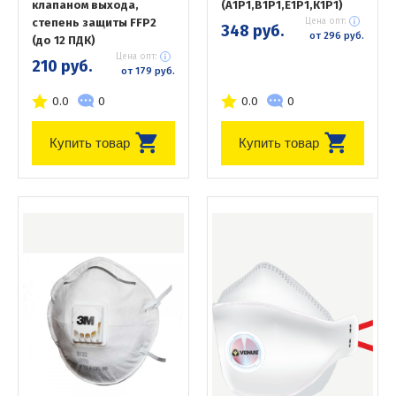
клапаном выхода,
(А1Р1,В1Р1,Е1Р1,К1Р1)
степень защиты FFP2
Цена опт:
348 руб.
от 296 руб.
(до 12 ПДК)
Цена опт:
210 руб.
от 179 руб.
0.0
0
0.0
0
Купить товар
Купить товар