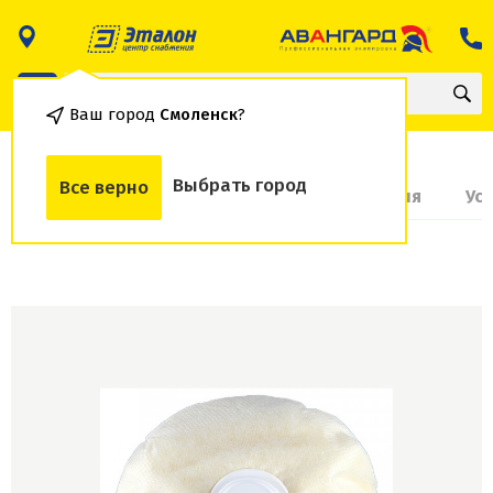
Ваш город
Смоленск
?
Выбрать город
Все верно
О товаре
Доставка и оплата
Гарантия
Ус