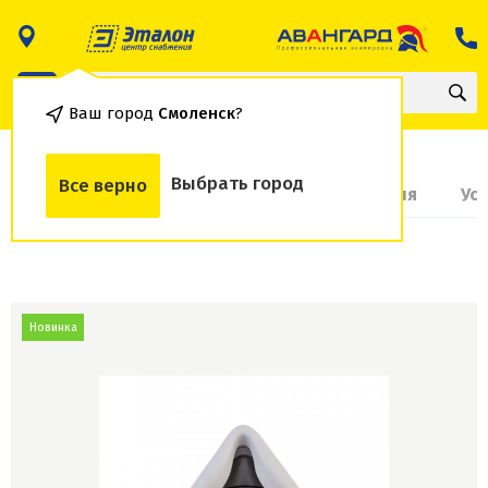
Ваш город
Смоленск
?
Выбрать город
Все верно
О товаре
Доставка и оплата
Гарантия
Ус
Новинка