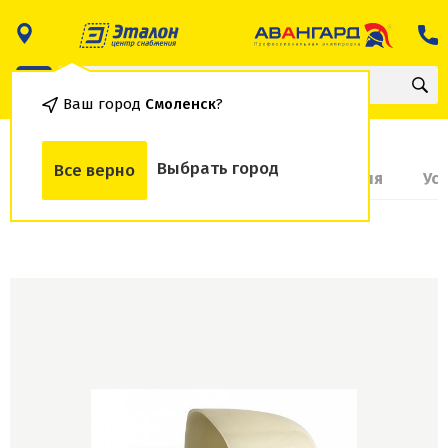
Ваш город
Смоленск
?
Выбрать город
Все верно
О товаре
Доставка и оплата
Гарантия
Ус