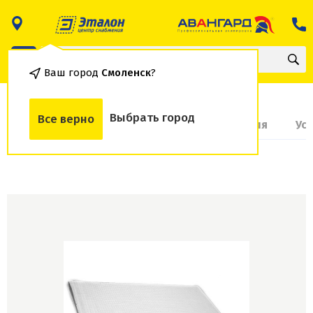
Ваш город
Смоленск
?
Выбрать город
Все верно
О товаре
Доставка и оплата
Гарантия
Ус