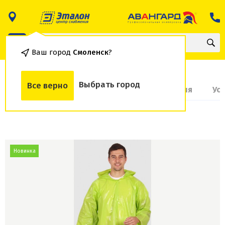
Ваш город
Смоленск
?
Выбрать город
Все верно
О товаре
Доставка и оплата
Гарантия
Ус
Новинка