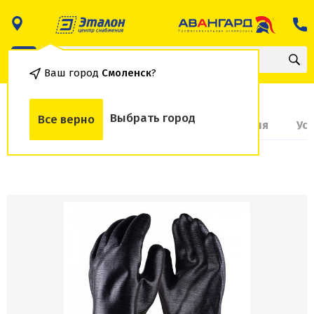
Ваш город
Смоленск
?
Выбрать город
Все верно
О товаре
Доставка и оплата
Гарантия
Ус