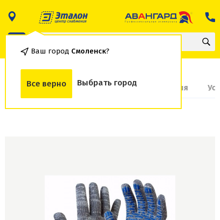
Ваш город
Смоленск
?
Выбрать город
Все верно
О товаре
Доставка и оплата
Гарантия
Ус