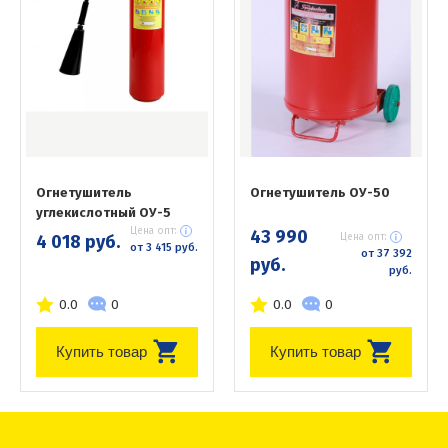
Огнетушитель
Огнетушитель ОУ-50
углекислотный ОУ-5
Цена опт:
43 990
4 018 руб.
Цена опт:
от 3 415 руб.
от 37 392
руб.
руб.
0.0
0
0.0
0
Купить товар
Купить товар