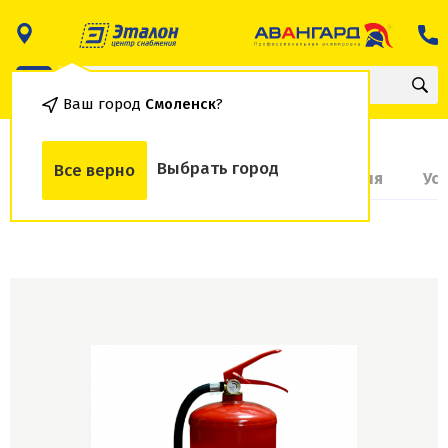
Ваш город
Смоленск
?
Выбрать город
Все верно
О товаре
Доставка и оплата
Гарантия
Ус