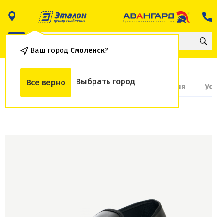
Ваш город
Смоленск
?
Выбрать город
Все верно
О товаре
Доставка и оплата
Гарантия
Ус