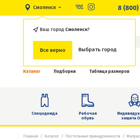
8 (800)
Смоленск
Ваш город
Смоленск
?
Выбрать город
Все верно
Каталог
Подборки
Таблица размеров
Спецодежда
Рабочая
Индивидуа
обувь
защита (
Главная
Каталог
Постельные принадлежности
Матра