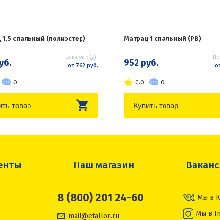
 1,5 спальный (полиэстер)
Матрац 1 спальный (РВ)
Цена опт:
Це
уб.
952 руб.
от 762 руб.
от
0
0.0
0
ить товар
Купить товар
енты
Наш магазин
Вакан
8 (800) 201 24-60
Мы в К
Мы в I
mail@etallon.ru