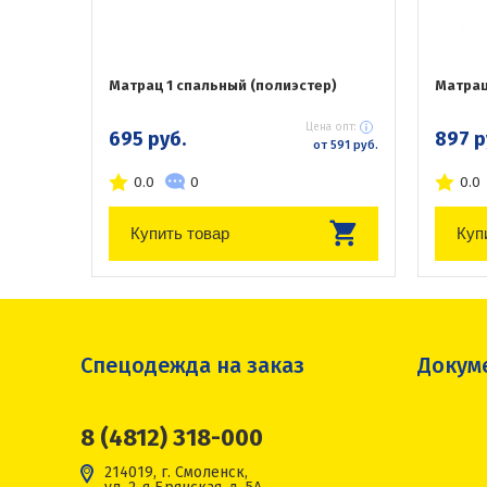
Матрац 1 спальный (полиэстер)
Матрац
Цена опт:
695 руб.
897 р
от 591 руб.
0.0
0
0.0
Купить товар
Куп
Спецодежда на заказ
Докум
8 (4812) 318-000
214019, г. Смоленск,