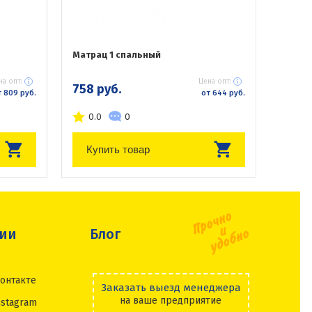
Матрац 1 спальный
на опт:
Цена опт:
758 руб.
 809 руб.
от 644 руб.
0.0
0
Купить товар
сии
Блог
онтакте
Заказать выезд менеджера
на ваше предприятие
nstagram