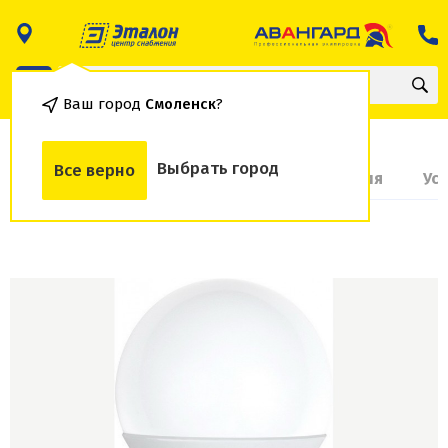
Ваш город
Смоленск
?
Выбрать город
Все верно
О товаре
Доставка и оплата
Гарантия
Ус