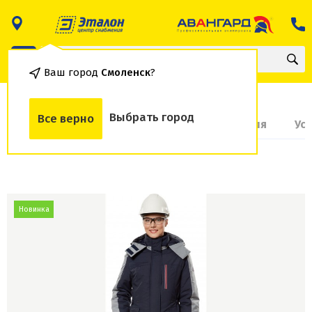
Ваш город
Смоленск
?
Выбрать город
Все верно
О товаре
Доставка и оплата
Гарантия
Ус
Новинка