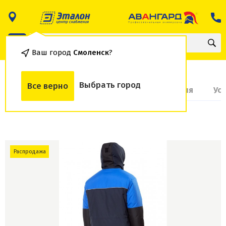
Ваш город
Смоленск
?
Выбрать город
Все верно
О товаре
Доставка и оплата
Гарантия
Ус
Распродажа