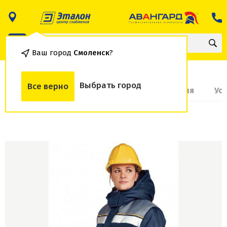
Ваш город
Смоленск
?
Выбрать город
Все верно
О товаре
Доставка и оплата
Гарантия
Ус