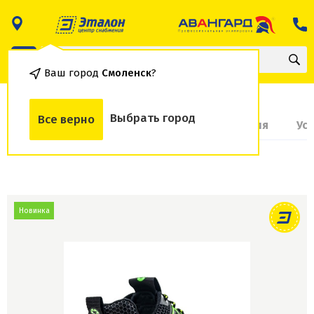
Ваш город
Смоленск
?
Выбрать город
Все верно
О товаре
Доставка и оплата
Гарантия
Ус
Новинка