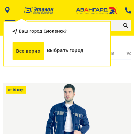
Ваш город
Смоленск
?
Выбрать город
Все верно
О товаре
Доставка и оплата
Гарантия
Ус
от 10 штук