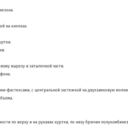
незона.
ой на кнопках.
уртки.
ми.
вому вырезу и затылочной части.
фона.
ми-фастексами, с центральной застежкой на двухзамковую молни
объема.
имости по верху и на рукавах куртки, по низу брючин полукомб