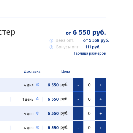
стер
6 550 руб.
от
Цена опт:
от 5 568 руб.
Бонусы опт:
111 руб.
Таблица размеров
Доставка
Цена
6 550
руб.
-
+
4 дня
6 550
руб.
-
+
1 день
6 550
руб.
-
+
4 дня
6 550
руб.
-
+
4 дня