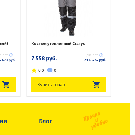
рый)
Костюм утепленный Статус
а опт:
Цена опт:
7 558 руб.
5 473 руб.
от 6 424 руб.
0.0
0
Купить товар
сии
Блог