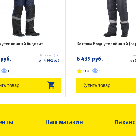
 утепленный Андезит
Костюм Роуд утеплённый (се
Цена опт:
Цен
 руб.
6 439 руб.
от 4 992 руб.
от 
0
0.0
0
ить товар
Купить товар
енты
Наш магазин
Вакан