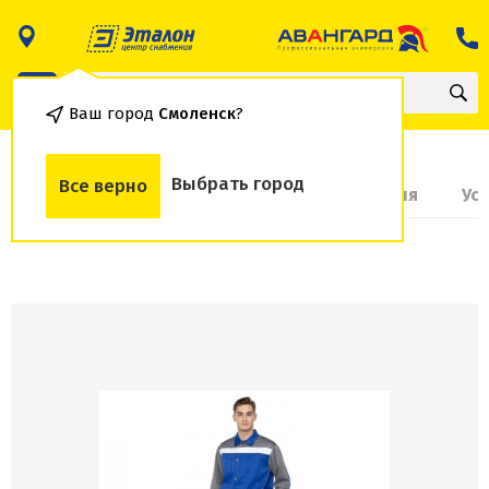
Ваш город
Смоленск
?
Выбрать город
Все верно
О товаре
Доставка и оплата
Гарантия
Ус