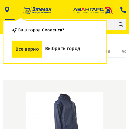
Ваш город
Смоленск
?
Выбрать город
Все верно
О товаре
Доставка и оплата
Гарантия
Ус