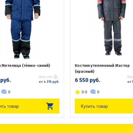
 Метелица (тёмно-синий)
Костюм утепленный Мастер
(красный)
Цена опт:
Цен
 руб.
6 550 руб.
от 4 315 руб.
от 
0
0.0
0
ить товар
Купить товар