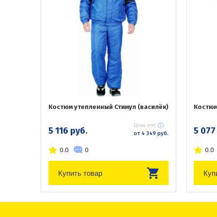
Костюм утепленный Стимул (василёк)
Костюм
Цена опт:
5 116 руб.
5 077
от 4 349 руб.
0.0
0
0.0
Купить товар
Куп