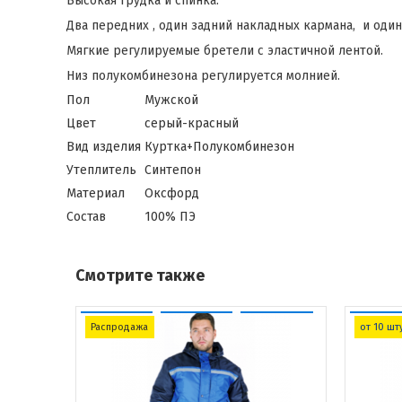
Высокая грудка и спинка.
Два передних , один задний накладных кармана, и один
Мягкие регулируемые бретели с эластичной лентой.
Низ полукомбинезона регулируется молнией.
Пол
Мужской
Цвет
серый-красный
Вид изделия
Куртка+Полукомбинезон
Утеплитель
Синтепон
Материал
Оксфорд
Состав
100% ПЭ
Смотрите также
Распродажа
от 10 шт