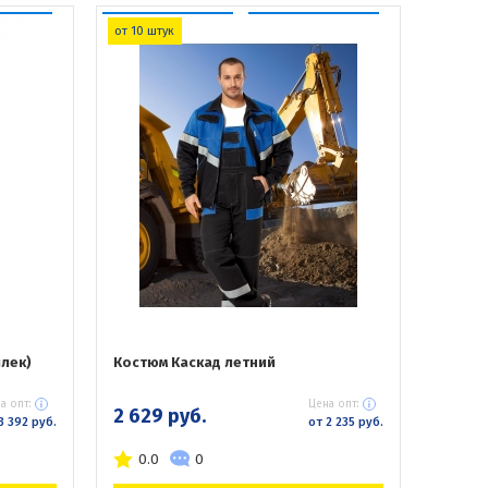
от 10 штук
лек)
Костюм Каскад летний
а опт:
Цена опт:
2 629 руб.
3 392 руб.
от 2 235 руб.
0.0
0