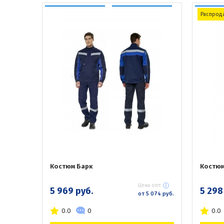
Распрод
Костюм Барк
Костюм
Цена опт:
5 969 руб.
5 298
от 5 074 руб.
0.0
0
0.0