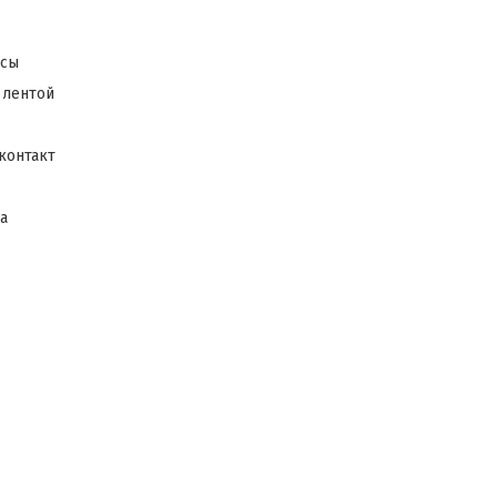
ксы
 лентой
контакт
а