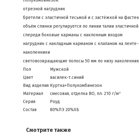
Полукомбинезон:
отрезной нагрудник
бретели с эластичной тесьмой и с застёжкой на фасте
объём спинки регулируется по линии талии эластичной
спереди боковые карманы с наклонным входом
нагрудник с накладным карманом с клапаном на ленте-
наколенники
световозвращающие полосы 50 мм по низу наколенник
Пол
Мужской
Цвет
василек-т.синий
Вид изделия
Куртка+Полукомбинезон
Материал
смесовая, отделка ВО, пл. 210 г/м²
Серия
Роуд
Состав
80%ПЭ 20%ХБ
Смотрите также