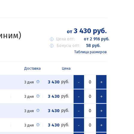
3 430 руб.
от
иним)
Цена опт:
от 2 916 руб.
Бонусы опт:
58 руб.
Таблица размеров
Доставка
Цена
3 430
руб.
-
+
3 дня
3 430
руб.
-
+
3 дня
3 430
руб.
-
+
3 дня
3 430
руб.
-
+
3 дня