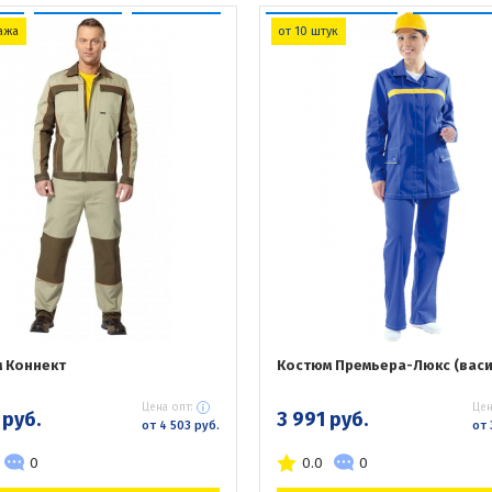
ажа
от 10 штук
 Коннект
Костюм Премьера-Люкс (васи
Цена опт:
Цен
 руб.
3 991 руб.
от 4 503 руб.
от 
0
0.0
0