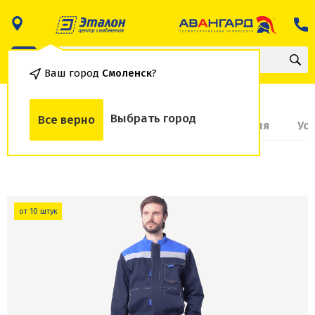
Ваш город
Смоленск
?
Выбрать город
Все верно
О товаре
Доставка и оплата
Гарантия
Ус
от 10 штук