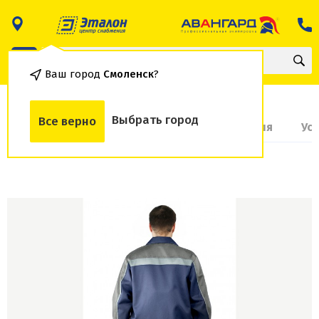
Ваш город
Смоленск
?
Выбрать город
Все верно
О товаре
Доставка и оплата
Гарантия
Ус