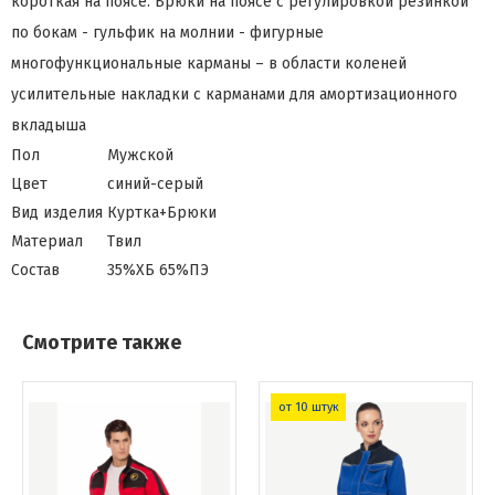
короткая на поясе. Брюки на поясе с регулировкой резинкой
по бокам - гульфик на молнии - фигурные
многофункциональные карманы – в области коленей
усилительные накладки с карманами для амортизационного
вкладыша
Пол
Мужской
Цвет
синий-серый
Вид изделия
Куртка+Брюки
Материал
Твил
Состав
35%ХБ 65%ПЭ
Смотрите также
от 10 штук