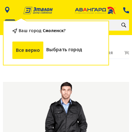
Ваш город
Смоленск
?
Выбрать город
Все верно
О товаре
Доставка и оплата
Гарантия
Ус