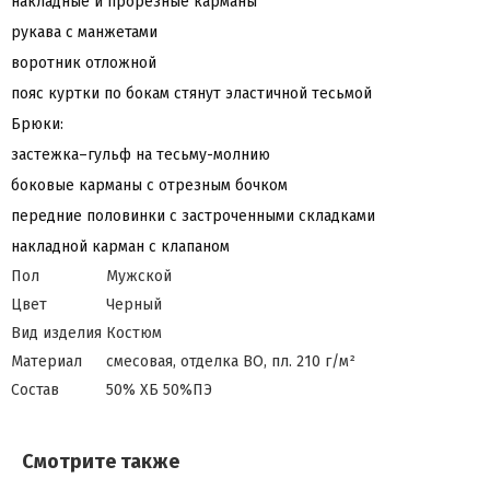
накладные и прорезные карманы
рукава с манжетами
воротник отложной
пояс куртки по бокам стянут эластичной тесьмой
Брюки:
застежка–гульф на тесьму-молнию
боковые карманы с отрезным бочком
передние половинки с застроченными складками
накладной карман с клапаном
Пол
Мужской
Цвет
Черный
Вид изделия
Костюм
Материал
смесовая, отделка ВО, пл. 210 г/м²
Состав
50% ХБ 50%ПЭ
Смотрите также