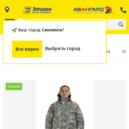
Ваш город
Смоленск
?
Выбрать город
Все верно
О товаре
Доставка и оплата
Гарантия
Ус
Новинка