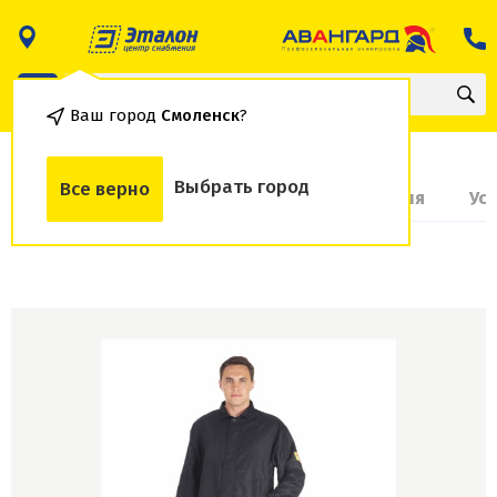
Ваш город
Смоленск
?
Выбрать город
Все верно
О товаре
Доставка и оплата
Гарантия
Ус