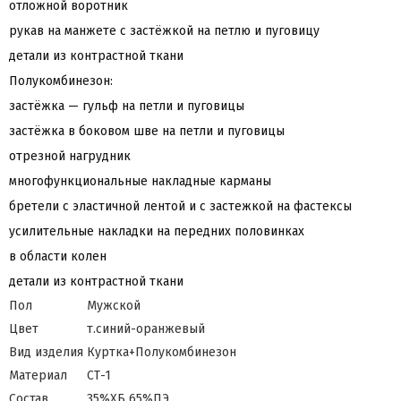
отложной воротник
рукав на манжете с застёжкой на петлю и пуговицу
детали из контрастной ткани
Полукомбинезон:
застёжка — гульф на петли и пуговицы
застёжка в боковом шве на петли и пуговицы
отрезной нагрудник
многофункциональные накладные карманы
бретели с эластичной лентой и с застежкой на фастексы
усилительные накладки на передних половинках
в области колен
детали из контрастной ткани
Пол
Мужской
Цвет
т.синий-оранжевый
Вид изделия
Куртка+Полукомбинезон
Материал
СТ-1
Состав
35%ХБ 65%ПЭ