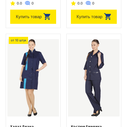
0.0
0
0.0
0
Купить товар
Купить товар
от 10 штук
Халат Диана
Костюм Ежевика