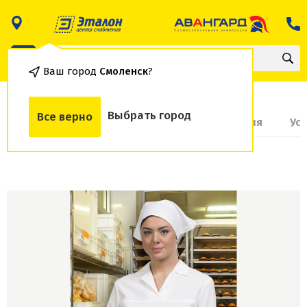
Ваш город
Смоленск
?
Выбрать город
Все верно
О товаре
Доставка и оплата
Гарантия
Ус