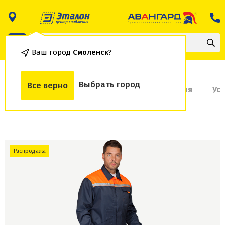
Ваш город
Смоленск
?
Выбрать город
Все верно
О товаре
Доставка и оплата
Гарантия
Ус
Распродажа