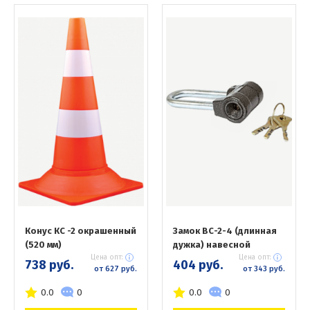
Конус КС -2 окрашенный
Замок ВС-2-4 (длинная
(520 мм)
дужка) навесной
Цена опт:
Цена опт:
738 руб.
404 руб.
от 627 руб.
от 343 руб.
0.0
0
0.0
0