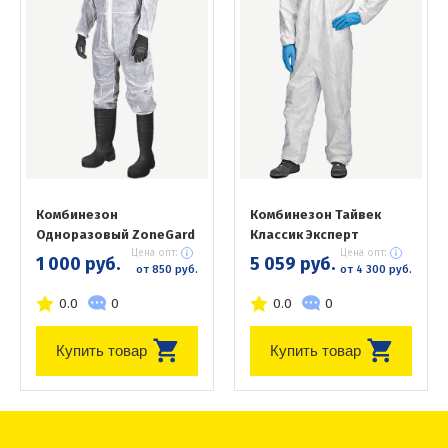
Комбинезон
Комбинезон Тайвек
Одноразовый ZoneGard
Классик Эксперт
Цена опт:
Цена опт:
1 000 руб.
5 059 руб.
от 850 руб.
от 4 300 руб.
0.0
0
0.0
0
Купить товар
Купить товар