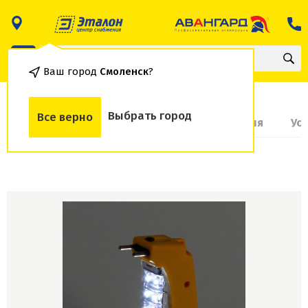
Ваш город
Смоленск
?
Выбрать город
Все верно
О товаре
Доставка и оплата
Гарантия
Ус