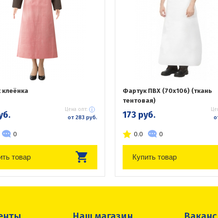
 клеёнка
Фартук ПВХ (70х106) (ткань
тентовая)
Цена опт:
Це
уб.
173 руб.
от 283 руб.
о
0
0.0
0
ить товар
Купить товар
енты
Наш магазин
Вакан