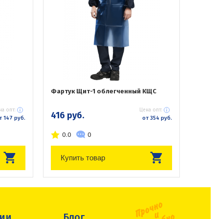
Фартук Щит-1 облегченный КЩС
на опт:
Цена опт:
416 руб.
т 147 руб.
от 354 руб.
0.0
0
Купить товар
сии
Блог