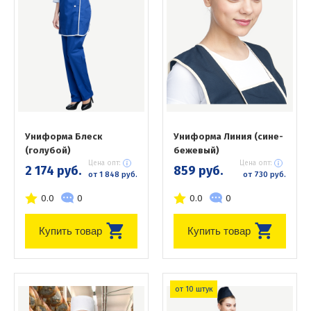
Униформа Блеск
Униформа Линия (сине-
(голубой)
бежевый)
Цена опт:
Цена опт:
2 174 руб.
859 руб.
от 1 848 руб.
от 730 руб.
0.0
0
0.0
0
Купить товар
Купить товар
от 10 штук