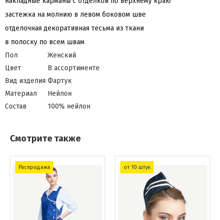
накладные карманы с отделкой по верхнему краю
застежка на молнию в левом боковом шве
отделочная декоративная тесьма из ткани
в полоску по всем швам
Пол
Женский
Цвет
В ассортименте
Вид изделия
Фартук
Материал
Нейлон
Состав
100% нейлон
Смотрите также
Распродажа
от 10 штук