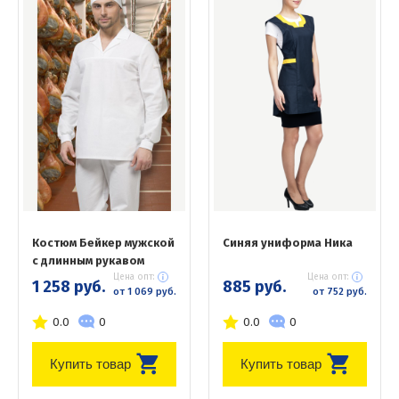
Костюм Бейкер мужской
Синяя униформа Ника
с длинным рукавом
Цена опт:
Цена опт:
1 258 руб.
885 руб.
от 1 069 руб.
от 752 руб.
0.0
0
0.0
0
Купить товар
Купить товар