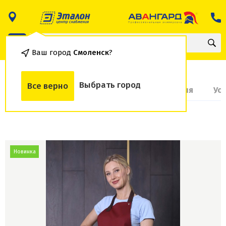
Ваш город
Смоленск
?
Выбрать город
Все верно
О товаре
Доставка и оплата
Гарантия
Ус
Новинка